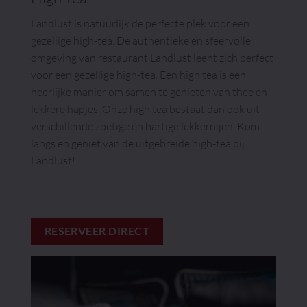
Landlust is natuurlijk de perfecte plek voor een
gezellige high-tea. De authentieke en sfeervolle
omgeving van restaurant Landlust leent zich perfect
voor een gezellige high-tea. Een high tea is een
heerlijke manier om samen te genieten van thee en
lekkere hapjes. Onze high tea bestaat dan ook uit
verschillende zoetige en hartige lekkernijen. Kom
langs en geniet van de uitgebreide high-tea bij
Landlust!
RESERVEER DIRECT