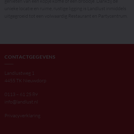
genieten van een kopje koffie of een broodje. Dankzij de
unieke locatie en ruime, rustige ligging is Landlust inmiddels
uitgegroeid tot een volwaardig Restaurant en Partycentrum.
CONTACTGEGEVENS
Landlustweg 1
4455 TK Nieuwdorp
0113 – 61 25 89
info@landlust.nl
Privacyverklaring