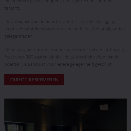
met kleinere gezelschappen kunt u perfect bij Landlust
terecht.
De ambiance van de boerderij, met zijn landelijke ligging,
leent zich uitstekend voor verschillende feesten of bijzondere
gelegenheden.
Of het nu gaat om een intieme bijeenkomst of een uitbundig
feest voor 300 gasten, dankzij de authentieke sfeer van de
boerderij is Landlust voor iedere gelegenheid geschikt.
DIRECT RESERVEREN