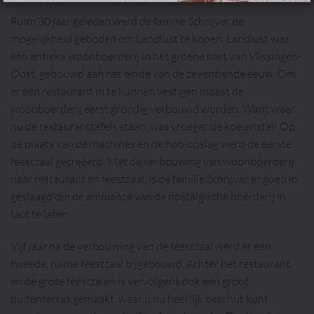
Ruim 30 jaar geleden werd de familie Schrijver de
mogelijkheid geboden om Landlust te kopen. Landlust was
een antieke woonboerderij in het groene hart van Vlissingen-
Oost, gebouwd aan het einde van de zeventiende eeuw. Om
er een restaurant in te kunnen vestigen moest de
woonboerderij eerst grondig verbouwd worden. Want waar
nu de restauranttafels staan, was vroeger de koeienstal! Op
de plaats van de machines en de hooiopslag werd de eerste
feestzaal gecreëerd. Met de verbouwing van woonboerderij
naar restaurant en feestzaal, is de familie Schrijver er goed in
geslaagd om de ambiance van de nostalgische boerderij in
tact te laten.
Vijf jaar na de verbouwing van de feestzaal werd er een
tweede, ruime feestzaal bijgebouwd. Achter het restaurant
en de grote feestzalen is vervolgens ook een groot
buitenterras gemaakt, waar u nu heerlijk beschut kunt