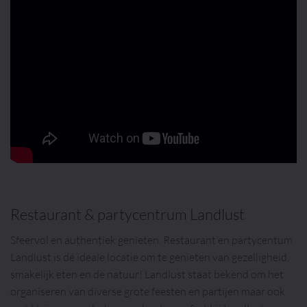
Restaurant & partycentrum Landlust
Sfeervol en authentiek genieten. Restaurant en partycentum
Landlust is dé ideale locatie om te genieten van gezelligheid,
smakelijk eten en de natuur! Landlust staat bekend om het
organiseren van diverse grote feesten en partijen maar ook