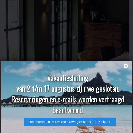
Vakantiesluiting
van 2 t/m 17 augustus zijn we gesloten.
Reserveringen en e-mails worden vertraagd
beantwoord
Over Landlust
Reserveren en informatie aanvragen kan via deze knop
Een stukje geschiedenis…