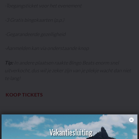
-Toegangsticket voor het evenement
-3 Gratis bingokaarten (p.p.)
-Gegarandeerde gezelligheid
-Aanmelden kan via onderstaande knop
Tip:
In andere plaatsen raakte Bingo Beats enorm snel
uitverkocht, dus wil je zeker zijn van je plekje wacht dan niet
te lang!
KOOP TICKETS
Vakantiesluiting