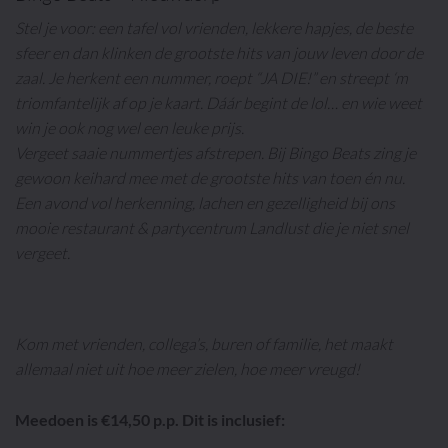
Stel je voor: een tafel vol vrienden, lekkere hapjes, de beste
sfeer en dan klinken de grootste hits van jouw leven door de
zaal. Je herkent een nummer, roept “JA DIE!” en streept ‘m
triomfantelijk af op je kaart. Dáár begint de lol… en wie weet
win je ook nog wel een leuke prijs.
Vergeet saaie nummertjes afstrepen. Bij Bingo Beats zing je
gewoon keihard mee met de grootste hits van toen én nu.
Een avond vol herkenning, lachen en gezelligheid bij ons
mooie restaurant & partycentrum Landlust die je niet snel
vergeet.
Kom met vrienden, collega’s, buren of familie, het maakt
allemaal niet uit hoe meer zielen, hoe meer vreugd!
Meedoen is €14,50 p.p. Dit is inclusief: