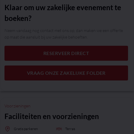
Klaar om uw zakelijke evenement te
boeken?
Neem vandaag nog contact met ons op, dan maken we een offerte
op maat die aansluit bij uw zakelijke behoeften.
RESERVEER DIRECT
VRAAG ONZE ZAKELIJKE FOLDER
Voorzieningen
Faciliteiten en voorzieningen
Gratis parkeren
Terras